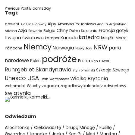
Previous Post
Bloomsday
Tagi:
Alpy
adwent
Ameryka Południowa
Alaska Highway
Anglia
Argentyna
Azja
Francja
gotyk
Chiny
Belgia
Bawaria
Dolna Saksonia
Arizona
katedra
II wojna światowa
Kanada
książki
kamper
Morze
Niemcy
NRW
parki
Norwegia
Północne
Nowy Jork
podróże
narodowe
Pekin
Polska
rower
Ren
Ruhrgebiet
Skandynawia
Szkocja
Szwecja
styl romański
USA
Unesco
Wielka Brytania
Utah
Wattenmeer
wohnmobil
Włochy
zagadka
zagadkowy kalendarz adwentowy
świątynia
Odwiedzam
Allochtonkę
Ciekawaostę
Drugą Minogę
Fusillę
Gwiezdną
Ikroopkę
Jacka
Ken.G.
Mad
Manitou