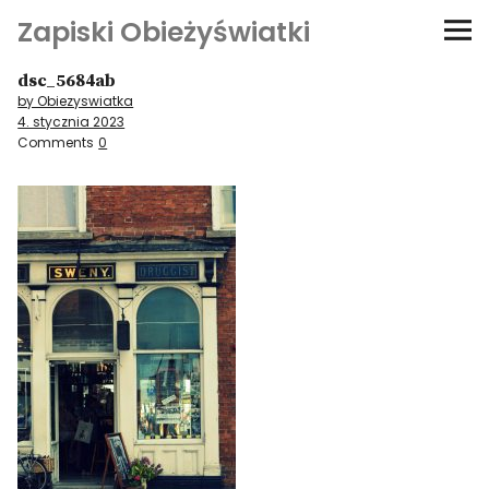
Zapiski Obieżyświatki
dsc_5684ab
Podróże
by Obiezyswiatka
4. stycznia 2023
Kultura i sztuka
Comments
0
Kątem oka
O-fiszki
Niezwyczajne ściany
Dom na kółkach