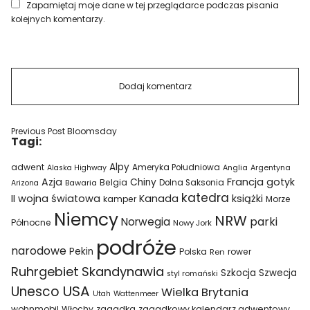
Zapamiętaj moje dane w tej przeglądarce podczas pisania
kolejnych komentarzy.
Previous Post
Bloomsday
Tagi:
Alpy
adwent
Ameryka Południowa
Alaska Highway
Anglia
Argentyna
Azja
Francja
gotyk
Chiny
Belgia
Bawaria
Dolna Saksonia
Arizona
katedra
II wojna światowa
Kanada
książki
kamper
Morze
Niemcy
NRW
parki
Norwegia
Północne
Nowy Jork
podróże
narodowe
Pekin
Polska
rower
Ren
Ruhrgebiet
Skandynawia
Szkocja
Szwecja
styl romański
USA
Unesco
Wielka Brytania
Utah
Wattenmeer
wohnmobil
Włochy
zagadka
zagadkowy kalendarz adwentowy