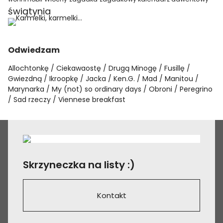
świątynia
Odwiedzam
Allochtonkę
Ciekawaostę
Drugą Minogę
Fusillę
Gwiezdną
Ikroopkę
Jacka
Ken.G.
Mad
Manitou
Marynarka
My (not) so ordinary days
Obroni
Peregrino
Sad rzeczy
Viennese breakfast
Skrzyneczka na listy :)
Kontakt