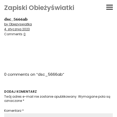
Zapiski Obieżyświatki
dsc_5666ab
Podróże
by Obiezyswiatka
4. stycznia 2023
Kultura i sztuka
Comments
0
Kątem oka
O-fiszki
0 comments on “
dsc_5666ab
”
Niezwyczajne ściany
Dom na kółkach
DODAJ KOMENTARZ
Twój adres e-mail nie zostanie opublikowany.
Wymagane pola są
oznaczone
*
Komentarz
*