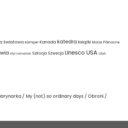
katedra
na światowa
Kanada
książki
kamper
Morze Północne
USA
Unesco
wia
Szkocja
Szwecja
styl romański
Utah
arynarka
My (not) so ordinary days
Obroni