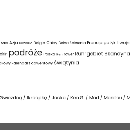
Azja
Francja
gotyk
II woj
Chiny
Belgia
Bawaria
Dolna Saksonia
izona
podróże
Ruhrgebiet
Skandyna
ekin
Polska
rower
Ren
świątynia
dkowy kalendarz adwentowy
Gwiezdną
Ikroopkę
Jacka
Ken.G.
Mad
Manitou
M