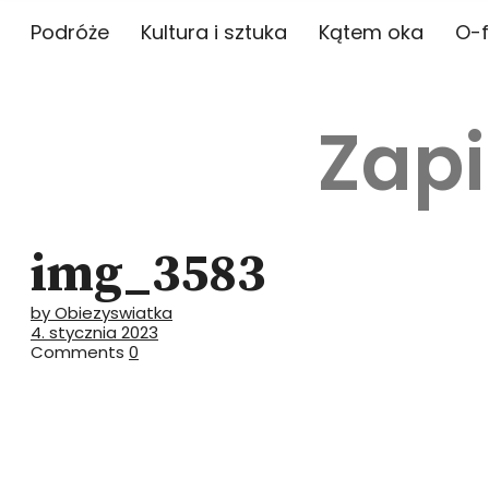
Podróże
Kultura i sztuka
Kątem oka
O-f
Zapi
img_3583
by Obiezyswiatka
4. stycznia 2023
Comments
0