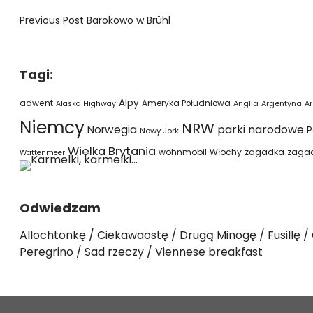
Previous Post
Barokowo w Brühl
Tagi:
Alpy
adwent
Ameryka Południowa
Alaska Highway
Anglia
Argentyna
Ar
Niemcy
NRW
parki narodowe
Norwegia
P
Nowy Jork
Wielka Brytania
wohnmobil
Włochy
zagadka
zaga
Wattenmeer
Odwiedzam
Allochtonkę
Ciekawaostę
Drugą Minogę
Fusillę
Peregrino
Sad rzeczy
Viennese breakfast