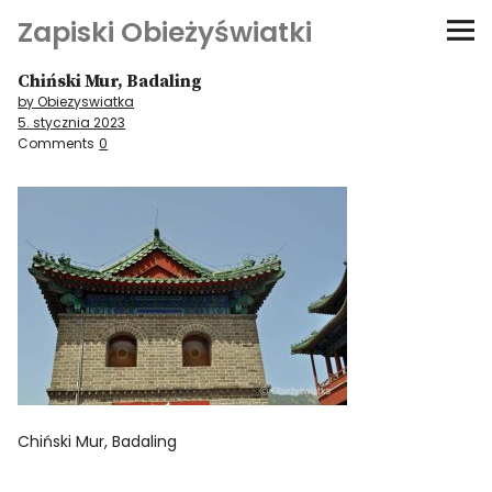
Zapiski Obieżyświatki
Chiński Mur, Badaling
Podróże
by Obiezyswiatka
5. stycznia 2023
Kultura i sztuka
Comments
0
Kątem oka
O-fiszki
Niezwyczajne ściany
Dom na kółkach
Chiński Mur, Badaling