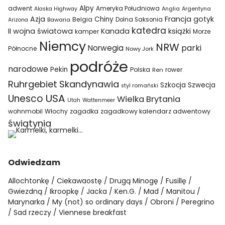
Alpy
adwent
Ameryka Południowa
Alaska Highway
Anglia
Argentyna
Azja
Francja
gotyk
Chiny
Belgia
Bawaria
Dolna Saksonia
Arizona
katedra
II wojna światowa
Kanada
książki
kamper
Morze
Niemcy
NRW
parki
Norwegia
Północne
Nowy Jork
podróże
narodowe
Pekin
Polska
rower
Ren
Ruhrgebiet
Skandynawia
Szkocja
Szwecja
styl romański
USA
Unesco
Wielka Brytania
Utah
Wattenmeer
wohnmobil
Włochy
zagadka
zagadkowy kalendarz adwentowy
świątynia
Odwiedzam
Allochtonkę
Ciekawaostę
Drugą Minogę
Fusillę
Gwiezdną
Ikroopkę
Jacka
Ken.G.
Mad
Manitou
Marynarka
My (not) so ordinary days
Obroni
Peregrino
Sad rzeczy
Viennese breakfast