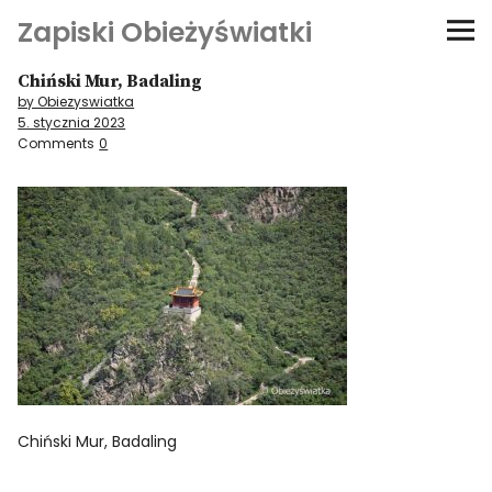
Zapiski Obieżyświatki
Chiński Mur, Badaling
Podróże
by Obiezyswiatka
5. stycznia 2023
Kultura i sztuka
Comments
0
Kątem oka
O-fiszki
Niezwyczajne ściany
Dom na kółkach
Chiński Mur, Badaling