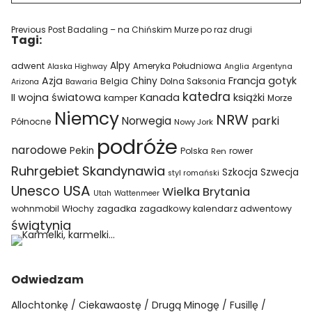
Previous Post
Badaling – na Chińskim Murze po raz drugi
Tagi:
Alpy
adwent
Ameryka Południowa
Alaska Highway
Anglia
Argentyna
Azja
Francja
gotyk
Chiny
Belgia
Bawaria
Dolna Saksonia
Arizona
katedra
II wojna światowa
Kanada
książki
kamper
Morze
Niemcy
NRW
parki
Norwegia
Północne
Nowy Jork
podróże
narodowe
Pekin
Polska
rower
Ren
Ruhrgebiet
Skandynawia
Szkocja
Szwecja
styl romański
USA
Unesco
Wielka Brytania
Utah
Wattenmeer
wohnmobil
Włochy
zagadka
zagadkowy kalendarz adwentowy
świątynia
Odwiedzam
Allochtonkę
Ciekawaostę
Drugą Minogę
Fusillę