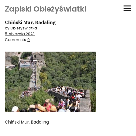
Zapiski Obieżyświatki
Chiński Mur, Badaling
Podróże
by Obiezyswiatka
5. stycznia 2023
Kultura i sztuka
Comments
0
Kątem oka
O-fiszki
Niezwyczajne ściany
Dom na kółkach
Chiński Mur, Badaling