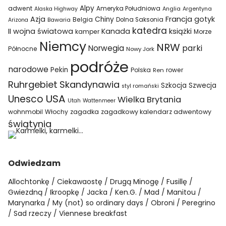
Alpy
adwent
Ameryka Południowa
Alaska Highway
Anglia
Argentyna
Azja
Francja
gotyk
Chiny
Belgia
Bawaria
Dolna Saksonia
Arizona
katedra
II wojna światowa
Kanada
książki
kamper
Morze
Niemcy
NRW
parki
Norwegia
Północne
Nowy Jork
podróże
narodowe
Pekin
Polska
rower
Ren
Ruhrgebiet
Skandynawia
Szkocja
Szwecja
styl romański
USA
Unesco
Wielka Brytania
Utah
Wattenmeer
wohnmobil
Włochy
zagadka
zagadkowy kalendarz adwentowy
świątynia
Odwiedzam
Allochtonkę
Ciekawaostę
Drugą Minogę
Fusillę
Gwiezdną
Ikroopkę
Jacka
Ken.G.
Mad
Manitou
Marynarka
My (not) so ordinary days
Obroni
Peregrino
Sad rzeczy
Viennese breakfast