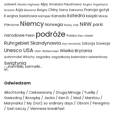
Alpy
adwent
Ameryka Południowa
Alaska Highway
Anglia
Argentyna
Azja
Francja
gotyk
Chiny
Belgia
Bawaria
Dolna Saksonia
Arizona
katedra
II wojna światowa
Kanada
książki
kamper
Morze
Niemcy
NRW
parki
Norwegia
Północne
Nowy Jork
podróże
narodowe
Pekin
Polska
rower
Ren
Ruhrgebiet
Skandynawia
Szkocja
Szwecja
styl romański
USA
Unesco
Wielka Brytania
Utah
Wattenmeer
wohnmobil
Włochy
zagadka
zagadkowy kalendarz adwentowy
świątynia
Odwiedzam
Allochtonkę
Ciekawaostę
Drugą Minogę
Fusillę
Gwiezdną
Ikroopkę
Jacka
Ken.G.
Mad
Manitou
Marynarka
My (not) so ordinary days
Obroni
Peregrino
Sad rzeczy
Viennese breakfast