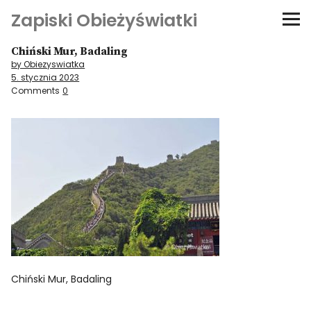
Zapiski Obieżyświatki
Chiński Mur, Badaling
Podróże
by Obiezyswiatka
5. stycznia 2023
Kultura i sztuka
Comments
0
Kątem oka
O-fiszki
Niezwyczajne ściany
Dom na kółkach
Chiński Mur, Badaling