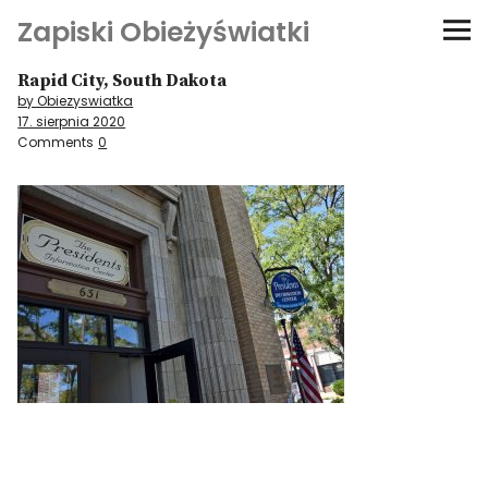
Zapiski Obieżyświatki
Rapid City, South Dakota
Podróże
by Obiezyswiatka
17. sierpnia 2020
Kultura i sztuka
Comments
0
Kątem oka
O-fiszki
Niezwyczajne ściany
Dom na kółkach