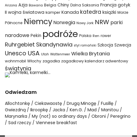
Azja
Francja
gotyk
Chiny
Belgia
Bawaria
Dolna Saksonia
Arizona
katedra
II wojna światowa
Kanada
książki
kamper
Morze
Niemcy
NRW
parki
Norwegia
Północne
Nowy Jork
podróże
narodowe
Pekin
Polska
rower
Ren
Ruhrgebiet
Skandynawia
Szkocja
Szwecja
styl romański
USA
Unesco
Wielka Brytania
Utah
Wattenmeer
wohnmobil
Włochy
zagadka
zagadkowy kalendarz adwentowy
świątynia
Odwiedzam
Allochtonkę
Ciekawaostę
Drugą Minogę
Fusillę
Gwiezdną
Ikroopkę
Jacka
Ken.G.
Mad
Manitou
Marynarka
My (not) so ordinary days
Obroni
Peregrino
Sad rzeczy
Viennese breakfast