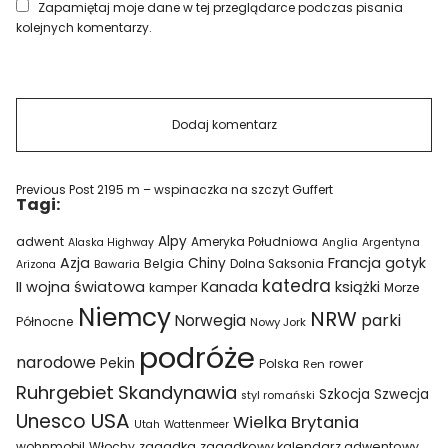
Zapamiętaj moje dane w tej przeglądarce podczas pisania
kolejnych komentarzy.
Previous Post
2195 m – wspinaczka na szczyt Guffert
Tagi:
Alpy
adwent
Ameryka Południowa
Alaska Highway
Anglia
Argentyna
Azja
Francja
gotyk
Chiny
Belgia
Bawaria
Dolna Saksonia
Arizona
katedra
II wojna światowa
Kanada
książki
kamper
Morze
Niemcy
NRW
parki
Norwegia
Północne
Nowy Jork
podróże
narodowe
Pekin
Polska
rower
Ren
Ruhrgebiet
Skandynawia
Szkocja
Szwecja
styl romański
USA
Unesco
Wielka Brytania
Utah
Wattenmeer
wohnmobil
Włochy
zagadka
zagadkowy kalendarz adwentowy