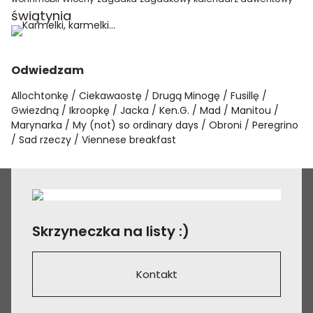
świątynia
Odwiedzam
Allochtonkę
Ciekawaostę
Drugą Minogę
Fusillę
Gwiezdną
Ikroopkę
Jacka
Ken.G.
Mad
Manitou
Marynarka
My (not) so ordinary days
Obroni
Peregrino
Sad rzeczy
Viennese breakfast
Skrzyneczka na listy :)
Kontakt