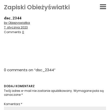
Zapiski Obieżyświatki
dsc_2344
Podróże
by Obiezyswiatka
7. stycznia 2023
Kultura i sztuka
Comments
0
Kątem oka
O-fiszki
0 comments on “
dsc_2344
”
Niezwyczajne ściany
Dom na kółkach
DODAJ KOMENTARZ
Twój adres e-mail nie zostanie opublikowany.
Wymagane pola są
oznaczone
*
Komentarz
*