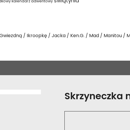
świątynia
dkowy kalendarz adwentowy
Gwiezdną
Ikroopkę
Jacka
Ken.G.
Mad
Manitou
M
Skrzyneczka na