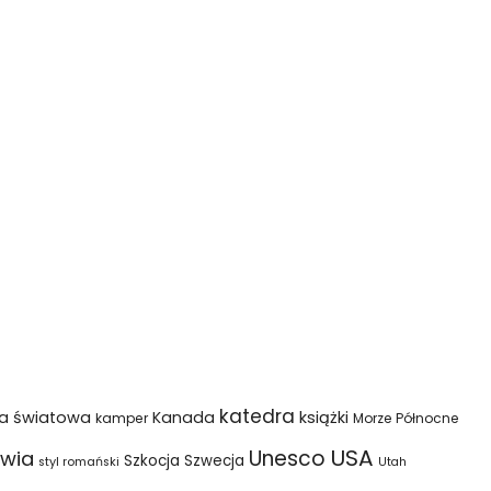
katedra
na światowa
Kanada
książki
kamper
Morze Północne
USA
Unesco
wia
Szkocja
Szwecja
styl romański
Utah