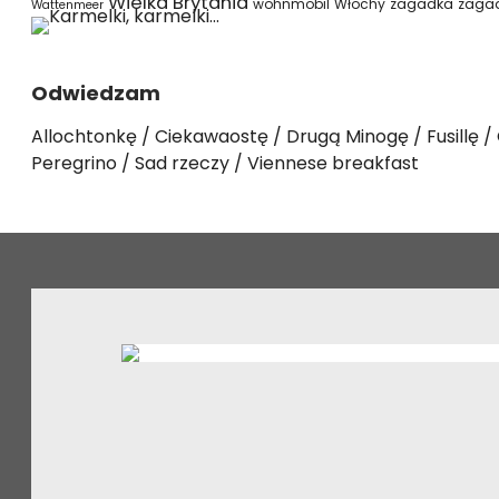
Wielka Brytania
wohnmobil
Włochy
zagadka
zaga
Wattenmeer
Odwiedzam
Allochtonkę
Ciekawaostę
Drugą Minogę
Fusillę
Peregrino
Sad rzeczy
Viennese breakfast