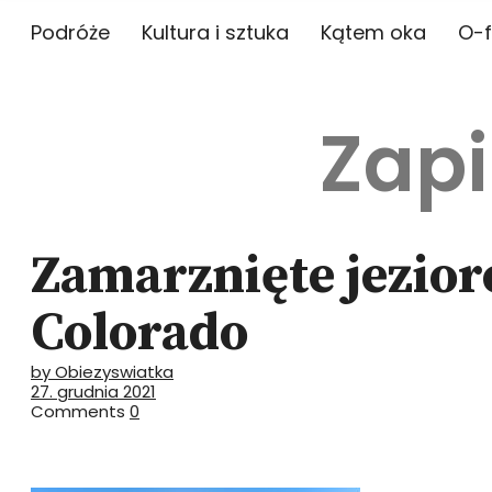
Podróże
Kultura i sztuka
Kątem oka
O-f
Zapi
Zamarznięte jezior
Colorado
by Obiezyswiatka
27. grudnia 2021
Comments
0