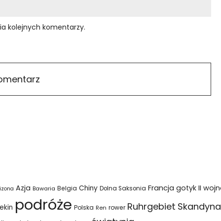
ia kolejnych komentarzy.
Azja
Francja
gotyk
II woj
Chiny
Belgia
Bawaria
Dolna Saksonia
izona
podróże
Ruhrgebiet
Skandyna
ekin
Polska
rower
Ren