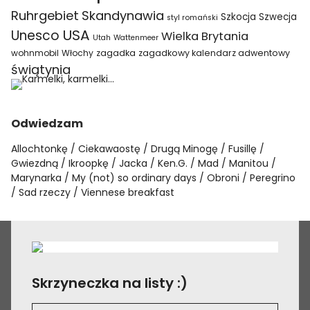
Ruhrgebiet
Skandynawia
Szkocja
Szwecja
styl romański
USA
Unesco
Wielka Brytania
Utah
Wattenmeer
wohnmobil
Włochy
zagadka
zagadkowy kalendarz adwentowy
świątynia
Odwiedzam
Allochtonkę
Ciekawaostę
Drugą Minogę
Fusillę
Gwiezdną
Ikroopkę
Jacka
Ken.G.
Mad
Manitou
Marynarka
My (not) so ordinary days
Obroni
Peregrino
Sad rzeczy
Viennese breakfast
Skrzyneczka na listy :)