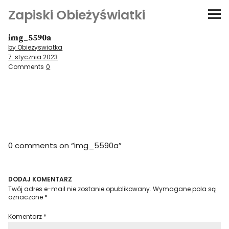
Zapiski Obieżyświatki
img_5590a
Podróże
by Obiezyswiatka
7. stycznia 2023
Kultura i sztuka
Comments
0
Kątem oka
O-fiszki
0 comments on “
img_5590a
”
Niezwyczajne ściany
Dom na kółkach
DODAJ KOMENTARZ
Twój adres e-mail nie zostanie opublikowany.
Wymagane pola są
oznaczone
*
Komentarz
*