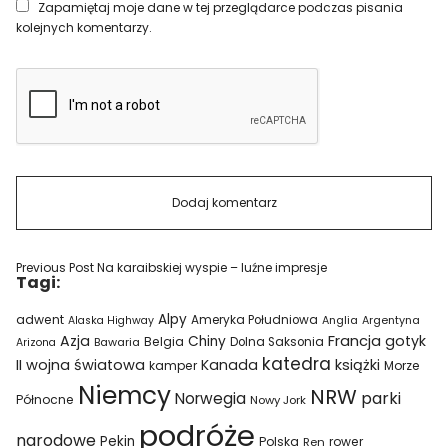
Zapamiętaj moje dane w tej przeglądarce podczas pisania
kolejnych komentarzy.
Previous Post
Na karaibskiej wyspie – luźne impresje
Tagi:
Alpy
adwent
Ameryka Południowa
Alaska Highway
Anglia
Argentyna
Azja
Francja
gotyk
Chiny
Belgia
Bawaria
Dolna Saksonia
Arizona
katedra
II wojna światowa
Kanada
książki
kamper
Morze
Niemcy
NRW
parki
Norwegia
Północne
Nowy Jork
podróże
narodowe
Pekin
Polska
rower
Ren