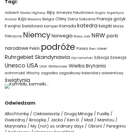
Tagi:
Alpy
adwent
Ameryka Południowa
Alaska Highway
Anglia
Argentyna
Azja
Francja
gotyk
Chiny
Belgia
Bawaria
Dolna Saksonia
Arizona
katedra
II wojna światowa
Kanada
książki
kamper
Morze
Niemcy
NRW
parki
Norwegia
Północne
Nowy Jork
podróże
narodowe
Pekin
Polska
rower
Ren
Ruhrgebiet
Skandynawia
Szkocja
Szwecja
styl romański
USA
Unesco
Wielka Brytania
Utah
Wattenmeer
wohnmobil
Włochy
zagadka
zagadkowy kalendarz adwentowy
świątynia
Odwiedzam
Allochtonkę
Ciekawaostę
Drugą Minogę
Fusillę
Gwiezdną
Ikroopkę
Jacka
Ken.G.
Mad
Manitou
Marynarka
My (not) so ordinary days
Obroni
Peregrino