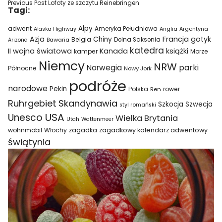
Previous Post
Lofoty ze szczytu Reinebringen
Tagi:
Alpy
adwent
Ameryka Południowa
Alaska Highway
Anglia
Argentyna
Azja
Francja
gotyk
Chiny
Belgia
Bawaria
Dolna Saksonia
Arizona
katedra
II wojna światowa
Kanada
książki
kamper
Morze
Niemcy
NRW
parki
Norwegia
Północne
Nowy Jork
podróże
narodowe
Pekin
Polska
rower
Ren
Ruhrgebiet
Skandynawia
Szkocja
Szwecja
styl romański
USA
Unesco
Wielka Brytania
Utah
Wattenmeer
wohnmobil
Włochy
zagadka
zagadkowy kalendarz adwentowy
świątynia