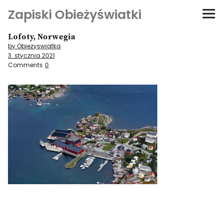
Zapiski Obieżyświatki
Lofoty, Norwegia
Podróże
by Obiezyswiatka
3. stycznia 2021
Kultura i sztuka
Comments
0
Kątem oka
O-fiszki
Niezwyczajne ściany
Dom na kółkach