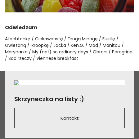
Odwiedzam
Allochtonkę
Ciekawaostę
Drugą Minogę
Fusillę
Gwiezdną
Ikroopkę
Jacka
Ken.G.
Mad
Manitou
Marynarka
My (not) so ordinary days
Obroni
Peregrino
Sad rzeczy
Viennese breakfast
Skrzyneczka na listy :)
Kontakt