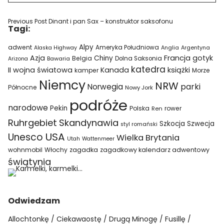
Previous Post
Dinant i pan Sax – konstruktor saksofonu
Tagi:
Alpy
adwent
Ameryka Południowa
Alaska Highway
Anglia
Argentyna
Azja
Francja
gotyk
Chiny
Belgia
Bawaria
Dolna Saksonia
Arizona
katedra
II wojna światowa
Kanada
książki
kamper
Morze
Niemcy
NRW
parki
Norwegia
Północne
Nowy Jork
podróże
narodowe
Pekin
Polska
rower
Ren
Ruhrgebiet
Skandynawia
Szkocja
Szwecja
styl romański
USA
Unesco
Wielka Brytania
Utah
Wattenmeer
wohnmobil
Włochy
zagadka
zagadkowy kalendarz adwentowy
świątynia
Odwiedzam
Allochtonkę
Ciekawaostę
Drugą Minogę
Fusillę