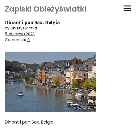
Zapiski Obieżyświatki
Dinant i pan Sax, Belgia
Podróże
by Obiezyswiatka
5. stycznia 2023
Kultura i sztuka
Comments
0
Kątem oka
O-fiszki
Niezwyczajne ściany
Dom na kółkach
Dinant i pan Sax, Belgia