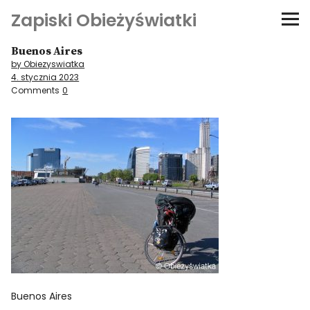
Zapiski Obieżyświatki
Buenos Aires
Podróże
by Obiezyswiatka
4. stycznia 2023
Kultura i sztuka
Comments
0
Kątem oka
O-fiszki
Niezwyczajne ściany
Dom na kółkach
Buenos Aires