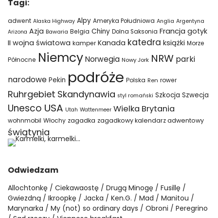
Tagi:
Alpy
adwent
Ameryka Południowa
Alaska Highway
Anglia
Argentyna
Azja
Francja
gotyk
Chiny
Belgia
Bawaria
Dolna Saksonia
Arizona
katedra
II wojna światowa
Kanada
książki
kamper
Morze
Niemcy
NRW
parki
Norwegia
Północne
Nowy Jork
podróże
narodowe
Pekin
Polska
rower
Ren
Ruhrgebiet
Skandynawia
Szkocja
Szwecja
styl romański
USA
Unesco
Wielka Brytania
Utah
Wattenmeer
wohnmobil
Włochy
zagadka
zagadkowy kalendarz adwentowy
świątynia
Odwiedzam
Allochtonkę
Ciekawaostę
Drugą Minogę
Fusillę
Gwiezdną
Ikroopkę
Jacka
Ken.G.
Mad
Manitou
Marynarka
My (not) so ordinary days
Obroni
Peregrino